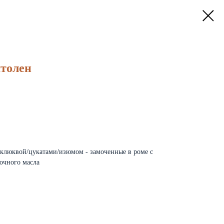
толен
 клюквой/цукатами/изюмом - замоченные в роме с
вочного масла