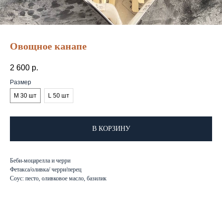
Овощное канапе
2 600
р.
Размер
М 30 шт
L 50 шт
В КОРЗИНУ
Беби-моцарелла и черри
Фетакса/оливка/ черри/перец
Соус: песто, оливковое масло, базилик