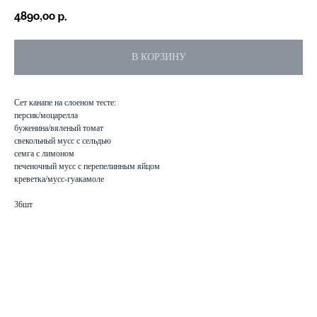
4890,00
р.
В КОРЗИНУ
Сет канапе на слоеном тесте:
персик/моцарелла
буженина/вяленый томат
свекольный мусс с сельдью
семга с лимоном
печеночный мусс с перепелинным яйцом
креветка/мусс-гуакамоле
36шт