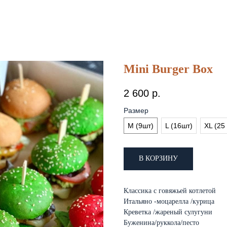
Mini Burger Box
2 600
р.
Размер
M (9шт)
L (16шт)
XL (25
В КОРЗИНУ
Классика с говяжьей котлетой
Итальяно -моцарелла /курица
Креветка /жареный сулугуни
Буженина/руккола/песто