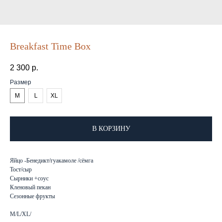
Breakfast Time Box
2 300
р.
Размер
M
L
XL
В КОРЗИНУ
Яйцо -Бенедикт/гуакамоле /сёмга
Тост/сыр
Сырники +соус
Кленовый пекан
Сезонные фрукты
M/L/XL/